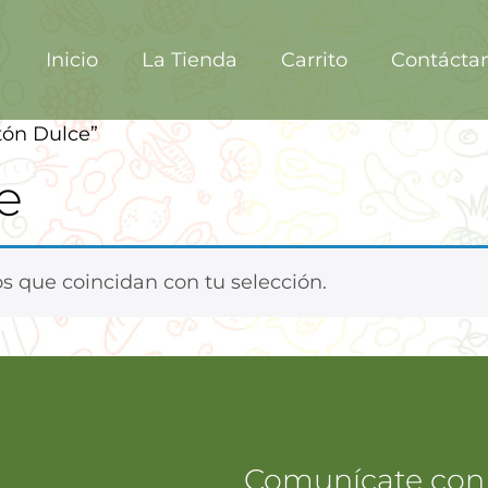
Inicio
La Tienda
Carrito
Contácta
tón Dulce”
e
 que coincidan con tu selección.
Comunícate con