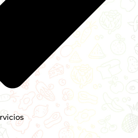
rvicios
o