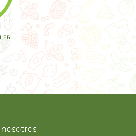
IER
 nosotros