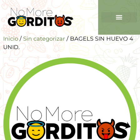
Inicio
/
Sin categorizar
/ BAGELS SIN HUEVO 4
UNID.