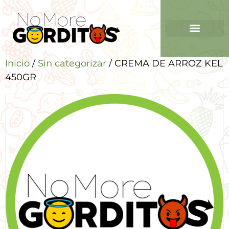
Inicio
/
Sin categorizar
/ CREMA DE ARROZ KEL
450GR