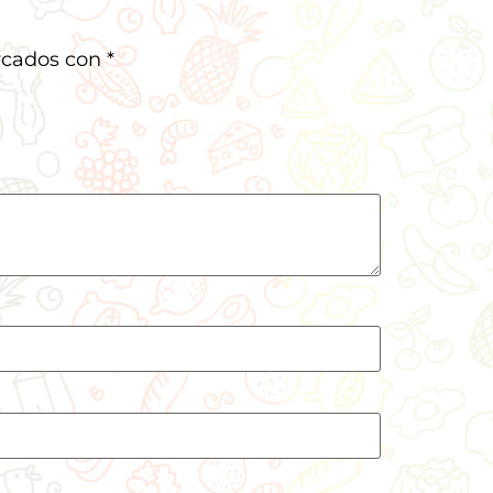
rcados con
*