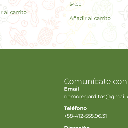
$
4,00
 al carrito
Añadir al carrito
Comunícate con
Email
nomoregorditos@gmail
Teléfono
+58-412-555.96.31
Dirección