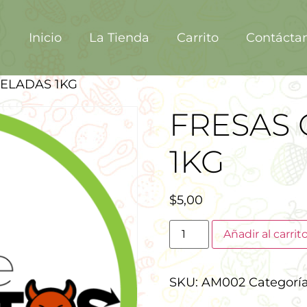
Inicio
La Tienda
Carrito
Contácta
ELADAS 1KG
FRESAS
1KG
$
5,00
Añadir al carrit
SKU:
AM002
Categorí