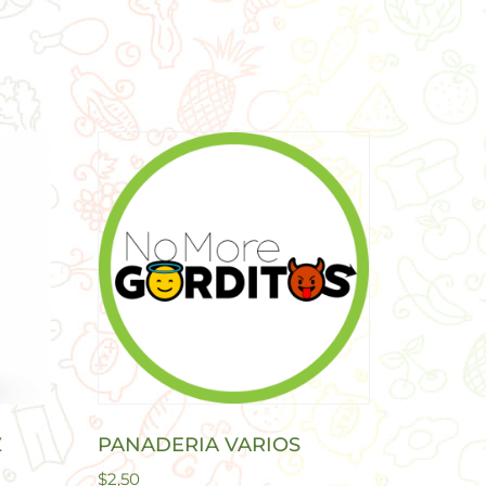
Z
PANADERIA VARIOS
$
2,50