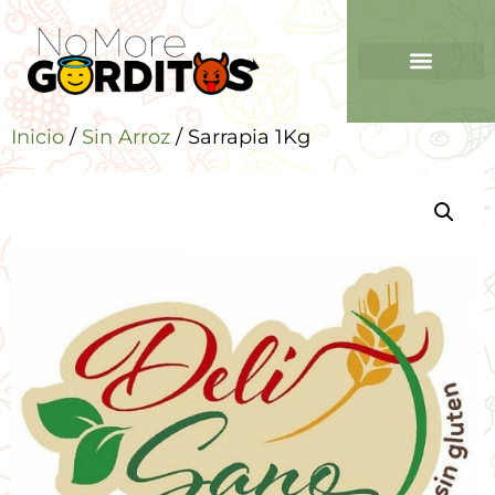
Inicio
/
Sin Arroz
/ Sarrapia 1Kg