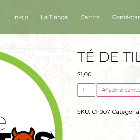
Inicio
La Tienda
Carrito
Contácta
TÉ DE TI
$
1,00
Añadir al carrit
SKU:
CF007
Categoría