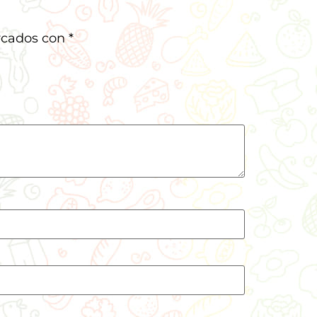
rcados con
*