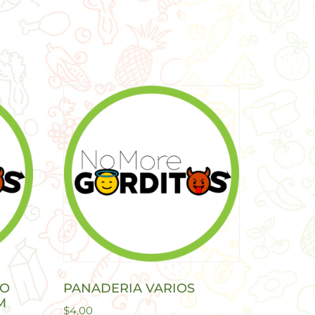
DO
PANADERIA VARIOS
M
$
4,00