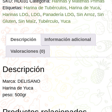
SKU:
HD031
Categoría:
Harinas y Materias Primas
Etiquetas:
Harina de Tubérculos
,
Harina de Yuca
,
Harinas LDG
,
LDG
,
Panadería LDG
,
Sin Arroz
,
Sin
Gluten
,
Sin Maíz
,
Tubérculo
,
Yuca
Descripción
Información adicional
Valoraciones (0)
Descripción
Marca: DELISANO
Harina de Yuca
peso: 500gr