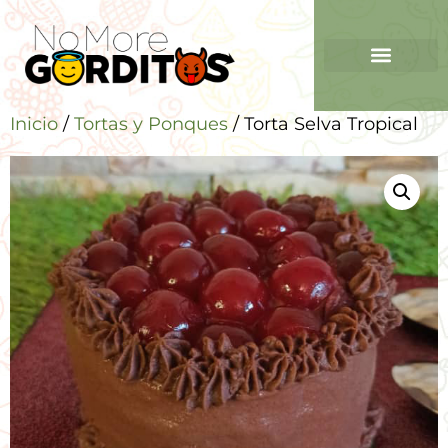
Inicio
/
Tortas y Ponques
/ Torta Selva Tropical