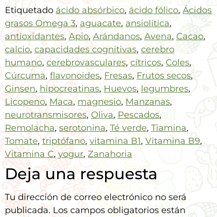
Etiquetado
ácido absórbico
,
ácido fólico
,
Ácidos
grasos Omega 3
,
aguacate
,
ansiolítica
,
antioxidantes
,
Apio
,
Arándanos
,
Avena
,
Cacao
,
calcio
,
capacidades cognitivas
,
cerebro
humano
,
cerebrovasculares
,
cítricos
,
Coles
,
Cúrcuma
,
flavonoides
,
Fresas
,
Frutos secos
,
Ginsen
,
hipocreatinas
,
Huevos
,
legumbres
,
Licopeno
,
Maca
,
magnesio
,
Manzanas
,
neurotransmisores
,
Oliva
,
Pescados
,
Remolacha
,
serotonina
,
Té verde
,
Tiamina
,
Tomate
,
triptófano
,
vitamina B1
,
Vitamina B9
,
Vitamina C
,
yogur
,
Zanahoria
Deja una respuesta
Tu dirección de correo electrónico no será
publicada.
Los campos obligatorios están